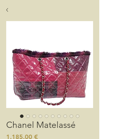
Chanel Matelassé
Preis
1.185,00 €