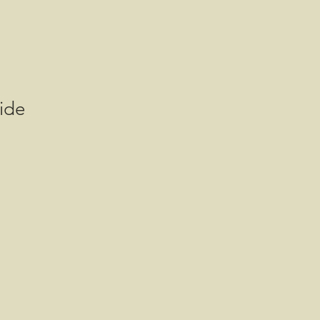
ide
is