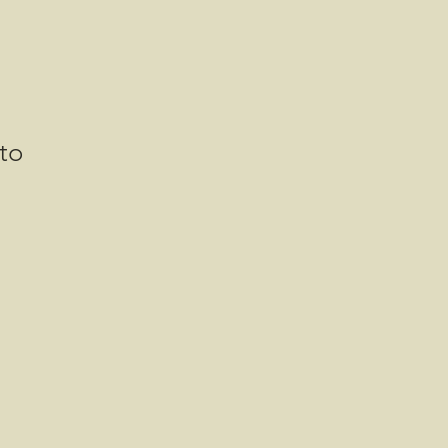
to
is