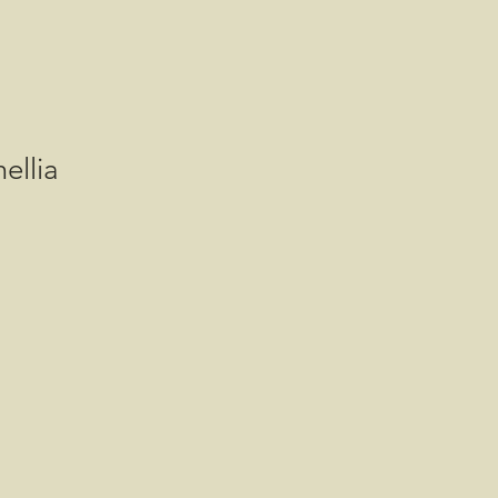
ellia
is