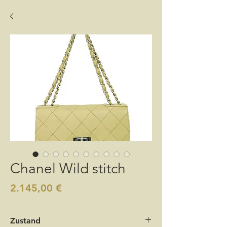
Chanel Wild stitch
Preis
2.145,00 €
Zustand