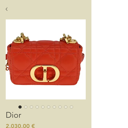
Dior
Preis
2.030,00 €