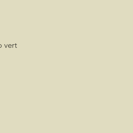
 vert
is