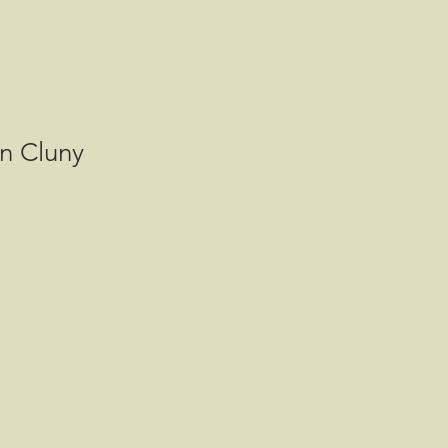
on Cluny
is