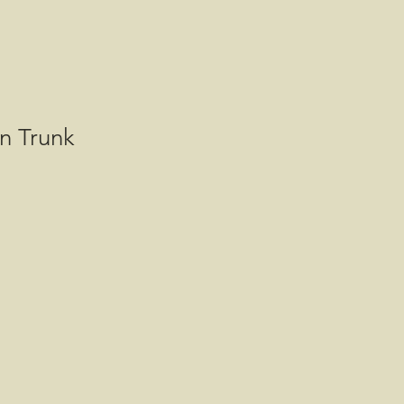
on Trunk
is