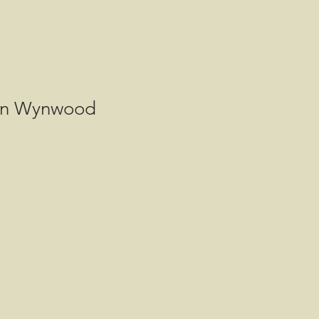
ton Wynwood
is