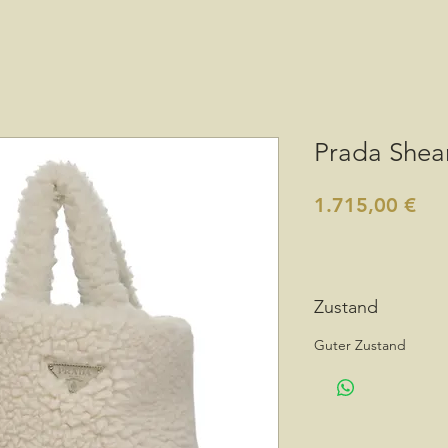
Prada Shear
Pre
1.715,00 €
Zustand
Guter Zustand