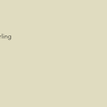
ling
is