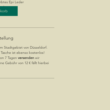
arbtes Epi Leder
leder
nkorb
tellung
im Stadtgebiet von Düsseldorf.
Tasche ist ebenso kostenlos!
von 7 Tagen
versenden
wir
ine Gebühr von 12 € fällt hierbei