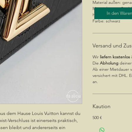
Material außen: gen
Material innen: Rinds
In den Ware
Hardware: gold
Farbe: schwarz
Versand und Zus
Wir
liefern kostenlos
Die
Abholung
deiner 
Ab einer Mietdauer 
versichert mit DHL. E
an.
Kaution
 aus dem Hause Louis Vuitton kannst du
500 €
st-Verschluss ist einerseits praktisch,
ssen bleibt und andererseits ein