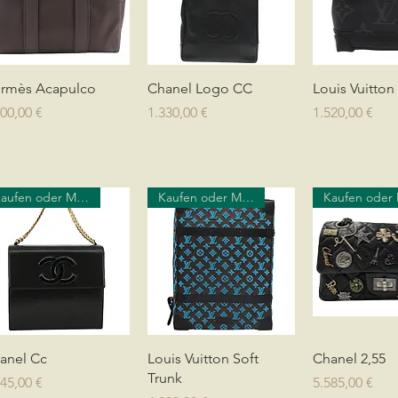
Schnellansicht
Schnellansicht
Schnellan
rmès Acapulco
Chanel Logo CC
Louis Vuitton
is
Preis
Preis
100,00 €
1.330,00 €
1.520,00 €
Kaufen oder Mieten
Kaufen oder Mieten
Schnellansicht
Schnellansicht
Schnellan
anel Cc
Louis Vuitton Soft
Chanel 2,55
Trunk
is
Preis
345,00 €
5.585,00 €