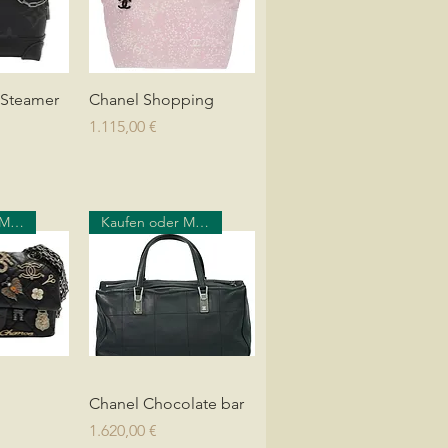
sicht
Schnellansicht
 Steamer
Chanel Shopping
Preis
1.115,00 €
Kaufen oder Mieten
Kaufen oder Mieten
sicht
Schnellansicht
Chanel Chocolate bar
Preis
1.620,00 €